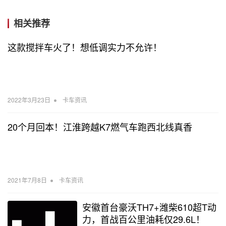
相关推荐
这款搅拌车火了！想低调实力不允许！
•
2022年3月23日
卡车资讯
20个月回本！江淮跨越K7燃气车跑西北线真香
•
2021年7月8日
卡车资讯
安徽首台豪沃TH7+潍柴610超T动
力，首战百公里油耗仅29.6L！