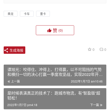
乘龙
卡车
重卡
赞
(0)
0
0
生成海报
谭旭光：咬得住、冲得上、打得赢，以不可阻挡的气势
和横扫一切的决心打赢一季度攻坚战，实现2022年开门
红！
上一篇
2022年1月7日 am10:46
是时候表演真正的技术了：跑城市物流，有“智盈版”超
轻松！
2022年1月7日 pm4:18
下一篇