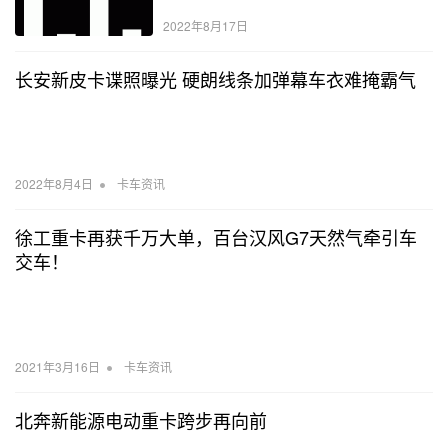
2022年8月17日
长安新皮卡谍照曝光 硬朗线条加弹幕车衣难掩霸气
•
2022年8月4日
卡车资讯
徐工重卡再获千万大单，百台汉风G7天然气牵引车
交车！
•
2021年3月16日
卡车资讯
北奔新能源电动重卡跨步再向前