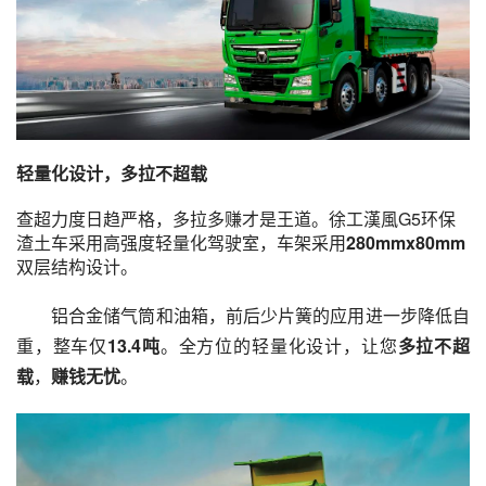
轻量化设计，多拉不超载
查超力度日趋严格，多拉多赚才是王道。徐工漢風G5环保
渣土车采用高强度轻量化驾驶室，车架采用
280mmx80mm
双层结构设计。
铝合金储气筒和油箱，前后少片簧的应用进一步降低自
重，整车仅
13.4吨
。全方位的轻量化设计，让您
多拉不超
载
，
赚钱无忧
。