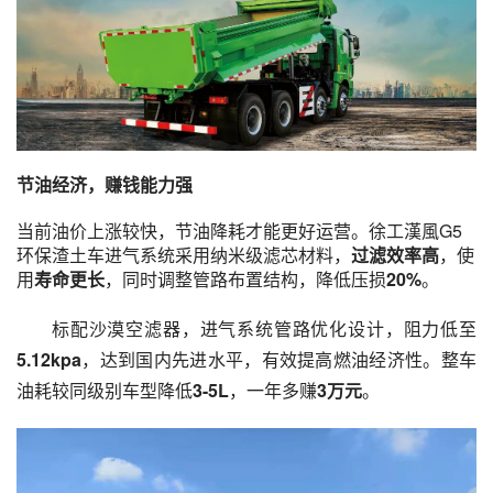
节油经济，赚钱能力强
当前油价上涨较快，节油降耗才能更好运营。徐工漢風G5
环保渣土车进气系统采用纳米级滤芯材料，
过滤效率
高
，使
用
寿命更长
，同时调整管路布置结构，降低压损
20%
。
标配沙漠空滤器，进气系统管路优化设计，阻力低至
5.12kpa
，达到国内先进水平，有效提高燃油经济性。整车
油耗较同级别车型降低
3-5L
，一年多赚
3万元
。