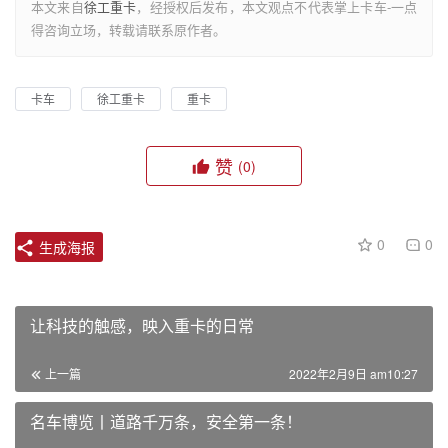
本文来自
徐工重卡
，经授权后发布，本文观点不代表掌上卡车-一点
得咨询立场，转载请联系原作者。
卡车
徐工重卡
重卡
赞
(0)
0
0
生成海报
让科技的触感，映入重卡的日常
上一篇
2022年2月9日 am10:27
名车博览丨道路千万条，安全第一条！