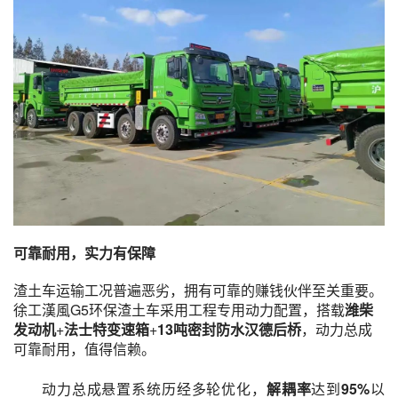
可靠耐用，实力有保障
渣土车运输工况普遍恶劣，拥有可靠的赚钱伙伴至关重要。
徐工漢風G5环保渣土车采用工程专用动力配置，搭载
潍柴
发动机
+
法士特变速箱
+
13吨密封防水汉德后桥
，动力总成
可靠耐用，值得信赖。
动力总成悬置系统历经多轮优化，
解耦率
达到
95%
以