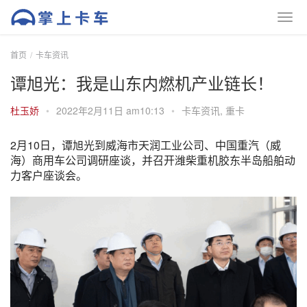
首页
卡车资讯
谭旭光：我是山东内燃机产业链长！
杜玉娇
•
2022年2月11日 am10:13
•
卡车资讯
,
重卡
2月10日，谭旭光到威海市天润工业公司、中国重汽（威
海）商用车公司调研座谈，并召开潍柴重机胶东半岛船舶动
力客户座谈会。