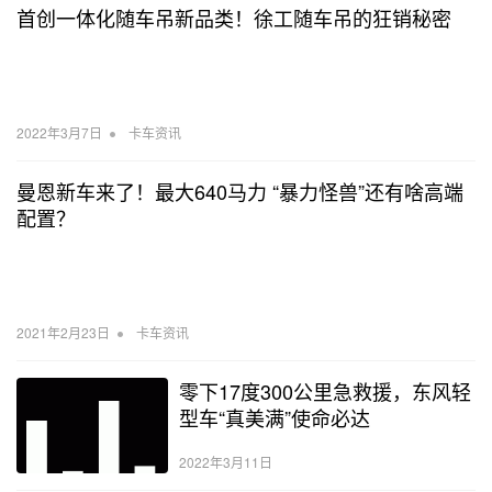
首创一体化随车吊新品类！徐工随车吊的狂销秘密
•
2022年3月7日
卡车资讯
曼恩新车来了！最大640马力 “暴力怪兽”还有啥高端
配置？
•
2021年2月23日
卡车资讯
零下17度300公里急救援，东风轻
型车“真美满”使命必达
2022年3月11日