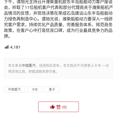
下午，谭旭光主持召开潍柴重机胶东半岛船舶动力客户座谈
会，听取了11位船机客户代表和部分代理商关于潍柴船机产
品情况的反馈，并现场决策在荣成石岛建设山东半岛船舶动
力绿色再制造中心。谭旭光说，潍柴船舶动力要深入一线研
究客户需求，持续优化产品质量、完善服务体系、规范商务
政策，在客户心中打造优良口碑，成为行业最具竞争力的品
牌。
4,181
本文来自
中国重汽
，经授权后发布，本文观点不代表掌上卡车-一点
得咨询立场，转载请联系原作者。
中国重汽
卡车
重卡
赞
(0)