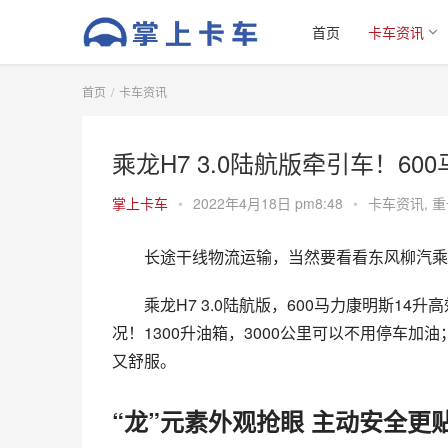
首页
卡车资讯
首页
卡车资讯
乘龙H7 3.0陆航版牵引车！600
掌上卡车
•
2022年4月18日 pm8:48
•
卡车资讯
,
重
长途干线物流运输，当然要看看东风柳汽乘
乘龙H7 3.0陆航版，600马力康明斯1
况！1300升油箱，3000公里可以不用停车加
又舒服。
“龙”元素外观抢眼 主动安全更