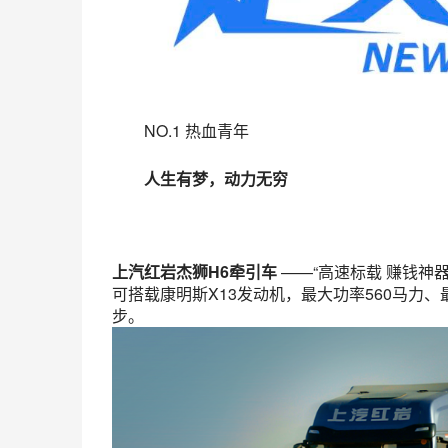
NO.1 热血青年
人生有梦
，
动力无穷
上汽红岩杰狮H6牵引车
——“高速标载 赚钱神器
可搭载康明斯X13发动机，最大功率560马力
步。