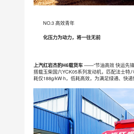
NO.3 高效青年
化压力为动力
，
将一往无前
上汽红岩杰豹H6载货车
——“节油高效 快运先锋
搭载玉柴国六YCK05系列发动机，匹配法士特
耗仅188g/kW·h，低耗高效，为满足绿通、