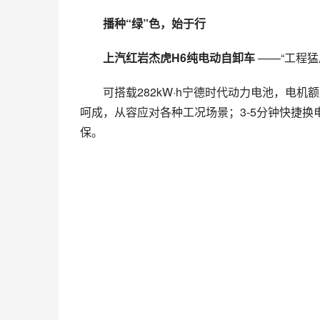
播种“绿”色，始于行
上汽红岩杰虎H6纯电动自卸车 
——“工程猛
可搭载282kW·h宁德时代动力电池，电机
呵成，从容应对各种工况场景；3-5分钟快捷
保。