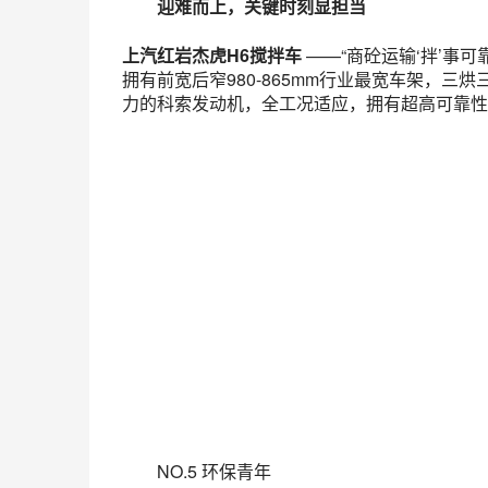
迎难而上，关键时刻显担当
上汽红岩杰虎H6搅拌车
——“商砼运输‘拌’事可靠
拥有前宽后窄980-865mm行业最宽车架，
力的科索发动机，全工况适应，拥有超高可靠性
NO.5 环保青年