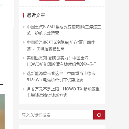
最近文章
中国重汽S-AMT集成式变速箱|精工淬炼工
艺，护航长效运营
中国重汽豪沃TS冷藏车|配齐“夏日四件
套”，生鲜运输稳创富
实测出真知 复购见实力！中国重汽
HOWO新能源冷藏车铸就绿色冷链标杆
选新能源重卡看这里！中国重汽汕德卡
513kWh 电驱桥牵引车优势拉满
一
月省万元不是上限！HOWO TX 新能源重
卡解锁运输省钱新方式