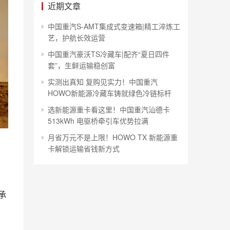
近期文章
中国重汽S-AMT集成式变速箱|精工淬炼工
艺，护航长效运营
中国重汽豪沃TS冷藏车|配齐“夏日四件
套”，生鲜运输稳创富
实测出真知 复购见实力！中国重汽
HOWO新能源冷藏车铸就绿色冷链标杆
选新能源重卡看这里！中国重汽汕德卡
513kWh 电驱桥牵引车优势拉满
月省万元不是上限！HOWO TX 新能源重
卡解锁运输省钱新方式
承