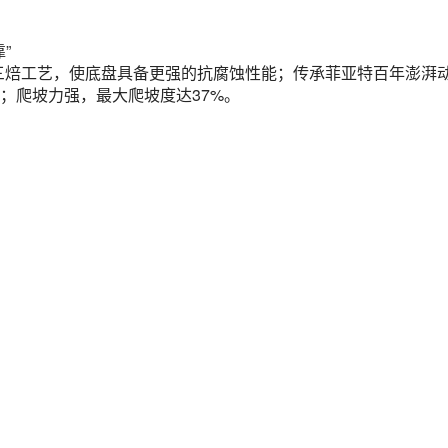
”
三烘三焙工艺，使底盘具备更强的抗腐蚀性能；传承菲亚特百年澎湃
；爬坡力强，最大爬坡度达37%。