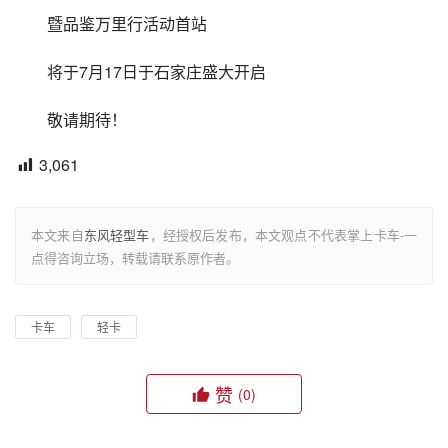
暨品鉴万里行活动首站
将于7月17日于石家庄盛大开启
敬请期待！
3,061
本文来自
东风轻型车
，经授权后发布，本文观点不代表掌上卡车-一
点得咨询立场，转载请联系原作者。
卡车
轻卡
赞
(0)