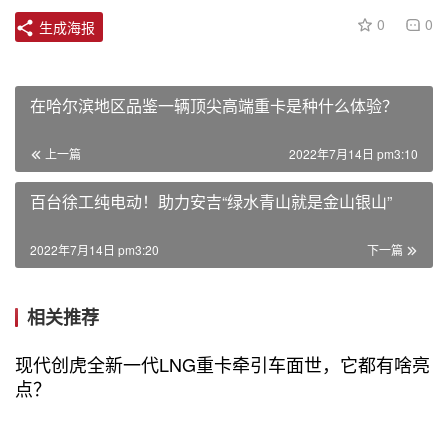
0
0
生成海报
在哈尔滨地区品鉴一辆顶尖高端重卡是种什么体验？
上一篇
2022年7月14日 pm3:10
百台徐工纯电动！助力安吉“绿水青山就是金山银山”
2022年7月14日 pm3:20
下一篇
相关推荐
现代创虎全新一代LNG重卡牵引车面世，它都有啥亮
点？