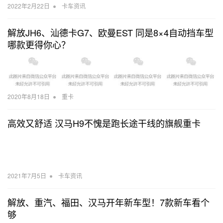
•
2022年2月22日
卡车资讯
解放JH6、汕德卡G7、欧曼EST 同是8×4自动挡车型
哪款更得你心？
•
2020年8月18日
重卡
高效又舒适 汉马H9不愧是跑长途干线的旗舰重卡
•
2021年7月5日
卡车资讯
解放、重汽、福田、汉马开年新车型！7款新车看个
够