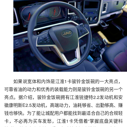
如果说宽体和内饰是江淮1卡骏铃金饭碗的一大亮点，
可靠省油的动力和优秀的装载能力则是骏铃金饭碗的另一个
亮点。据介绍，骏铃金饭碗拥有江淮锐捷特2.2发动机和安
徽康明斯E2.5发动机，高端动力，油耗够省、出勤够高、赚
钱也够快。为了能让城配用户都能找到最适合自己的合规轻
卡，不必再为买车发愁，江淮1卡凭借着“掌握底盘关键科