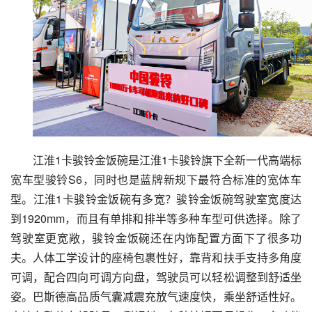
江淮1卡骏铃金饭碗是江淮1卡骏铃旗下全新一代高端标
宽车型骏铃S6，同时也是蓝牌新规下最符合标准的宽体车
型。江淮1卡骏铃金饭碗有多宽？骏铃金饭碗驾驶室宽度达
到1920mm，而且有单排和排半等多种车型可供选择。除了
驾驶室更宽敞，骏铃金饭碗还在内饰配置方面下了很多功
夫。人体工学设计的座椅包裹性好，靠背和扶手支持多角度
可调，配合四向可调方向盘，驾驶员可以轻松调整到舒适坐
姿。巴斯德高品质气囊减震充放气速度快，乘坐舒适性好。