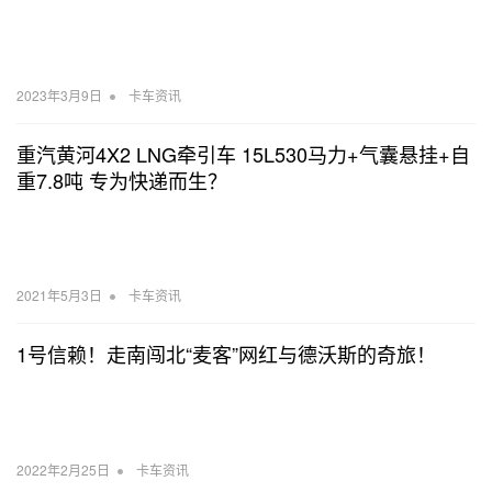
•
2023年3月9日
卡车资讯
重汽黄河4X2 LNG牵引车 15L530马力+气囊悬挂+自
重7.8吨 专为快递而生？
•
2021年5月3日
卡车资讯
1号信赖！走南闯北“麦客”网红与德沃斯的奇旅！
•
2022年2月25日
卡车资讯