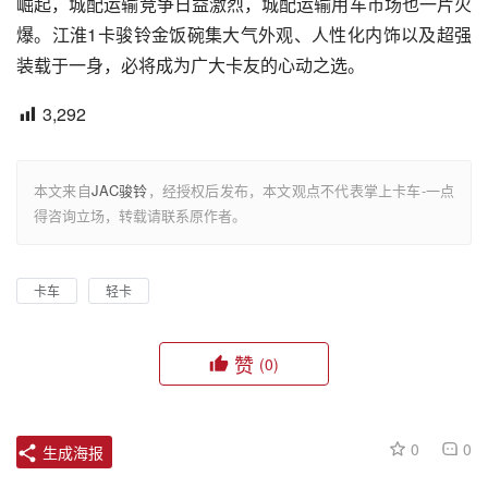
崛起，城配运输竞争日益激烈，城配运输用车市场也一片火
爆。江淮1卡骏铃金饭碗集大气外观、人性化内饰以及超强
装载于一身，必将成为广大卡友的心动之选。
3,292
本文来自
JAC骏铃
，经授权后发布，本文观点不代表掌上卡车-一点
得咨询立场，转载请联系原作者。
卡车
轻卡
赞
(0)
0
0
生成海报