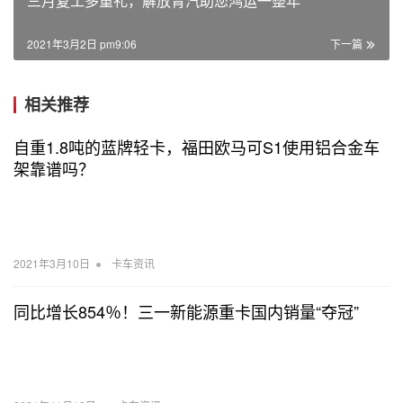
三月复工多重礼，解放青汽助您鸿运一整年
2021年3月2日 pm9:06
下一篇
相关推荐
自重1.8吨的蓝牌轻卡，福田欧马可S1使用铝合金车
架靠谱吗？
•
2021年3月10日
卡车资讯
同比增长854％！三一新能源重卡国内销量“夺冠”