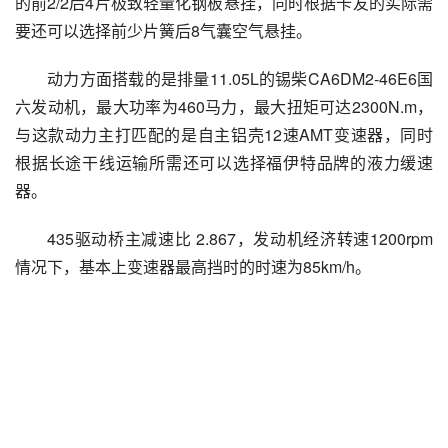
的前2/2后4片极致轻量化钢板悬挂，同时根据卡友的实际需
要还可以选择前少片簧后8气囊空气悬挂。
动力方面搭载的是排量11.05L的锡柴CA6DM2-46E6国
六发动机，最大功率为460马力，最大扭矩可达2300N.m，
与这款动力主打匹配的是自主铝壳12速AMT变速器，同时
根据长途干线运输所需还可以选择福伊特品牌的液力缓速
器。
435驱动桥主减速比 2.867，发动机经济转速1200rpm
情况下，基本上变速器最高挡时的时速为85km/h。