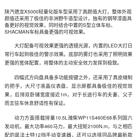
陕汽德龙X5000轻量化版车型采用了高颜值大灯，整体外观
颜值还采用了极佳的非洲野牛造型设计，独有的钢琴漆面具
备更好的视觉效果，同时结合中置的S型立体车标、
SHACMAN车标具备更强的可视效果。
大灯配备可视效果更强的透镜光源，内置的LED大灯日
常行车起到极佳的警示效果。底部的雾灯也采用了照明效果
更强的宽体配置，将整体的主动安全效力发挥到极致。
四幅式方向盘具备多功能按键之外，还采用了真皮缝制
的把手，大尺寸液晶仪表盘、显示屏都具备极佳的视觉效
果，后排双卧铺宽度接近1m，对于长途行车的夫妻、父子
而言驻车休息舒适性有保证。
动力方面搭载排量10.5L潍柴WP11S460E68系列国六
发动机，最大功率460马力，最大扭矩2100N.m，与之相匹
配的是法士特12挡手动变速器，还可以选择同品牌最新款