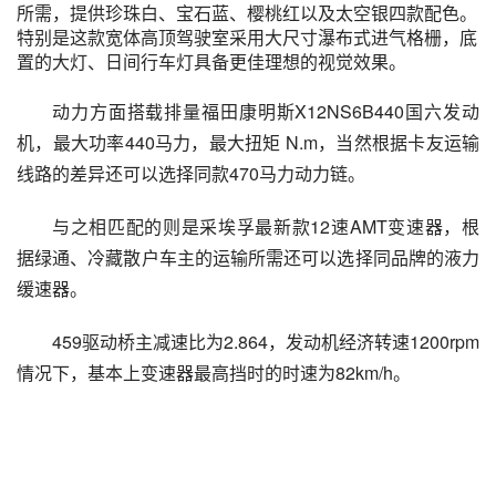
所需，提供珍珠白、宝石蓝、樱桃红以及太空银四款配色。
特别是这款宽体高顶驾驶室采用大尺寸瀑布式进气格栅，底
置的大灯、日间行车灯具备更佳理想的视觉效果。
动力方面搭载排量福田康明斯X12NS6B440国六发动
机，最大功率440马力，最大扭矩 N.m，当然根据卡友运输
线路的差异还可以选择同款470马力动力链。
与之相匹配的则是采埃孚最新款12速AMT变速器，根
据绿通、冷藏散户车主的运输所需还可以选择同品牌的液力
缓速器。
459驱动桥主减速比为2.864，发动机经济转速1200rpm
情况下，基本上变速器最高挡时的时速为82km/h。