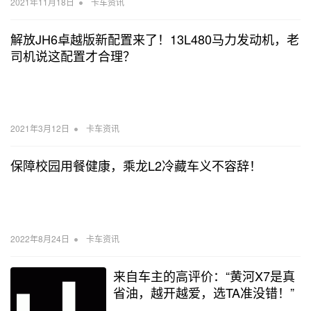
•
2021年11月18日
卡车资讯
解放JH6卓越版新配置来了！13L480马力发动机，老
司机说这配置才合理？
•
2021年3月12日
卡车资讯
保障校园用餐健康，乘龙L2冷藏车义不容辞！
•
2022年8月24日
卡车资讯
来自车主的高评价：“黄河X7是真
省油，越开越爱，选TA准没错！”