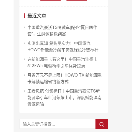
最近文章
中国重汽豪沃TS冷藏车|配齐“夏日四件
套”，生鲜运输稳创富
实测出真知 复购见实力！中国重汽
HOWO新能源冷藏车铸就绿色冷链标杆
选新能源重卡看这里！中国重汽汕德卡
513kWh 电驱桥牵引车优势拉满
月省万元不是上限！HOWO TX 新能源重
卡解锁运输省钱新方式
王者风范 创领标杆｜中国重汽豪沃TS新
能源牵引车红河荣耀上市，深度赋能滇南
资源运输