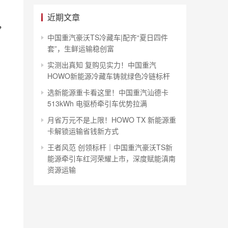
近期文章
，
中国重汽豪沃TS冷藏车|配齐“夏日四件
套”，生鲜运输稳创富
实测出真知 复购见实力！中国重汽
HOWO新能源冷藏车铸就绿色冷链标杆
选新能源重卡看这里！中国重汽汕德卡
513kWh 电驱桥牵引车优势拉满
月省万元不是上限！HOWO TX 新能源重
卡解锁运输省钱新方式
王者风范 创领标杆｜中国重汽豪沃TS新
能源牵引车红河荣耀上市，深度赋能滇南
资源运输