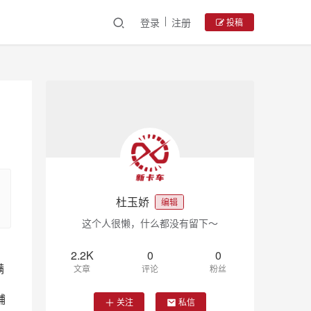
登录
注册
投稿
？
杜玉娇
编辑
这个人很懒，什么都没有留下～
2.2K
0
0
满
文章
评论
粉丝
铺
关注
私信