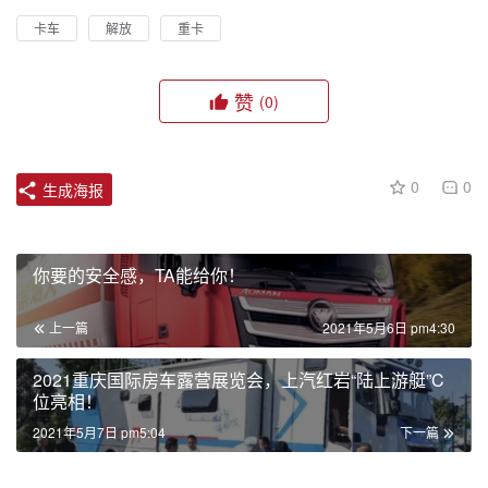
卡车
解放
重卡
赞
(0)
0
0
生成海报
你要的安全感，TA能给你！
上一篇
2021年5月6日 pm4:30
2021重庆国际房车露营展览会，上汽红岩“陆上游艇”C
位亮相！
2021年5月7日 pm5:04
下一篇