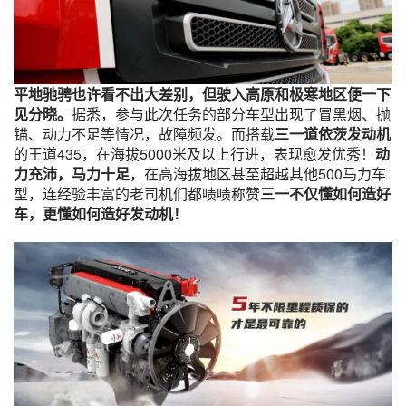
平地驰骋也许看不出大差别，但驶入高原和极寒地区便一下
见分晓。
据悉，参与此次任务的部分车型出现了冒黑烟、抛
锚、动力不足等情况，故障频发。而搭载
三一道依茨发动机
的王道435，在海拔5000米及以上行进，表现愈发优秀！
动
力充沛，马力十足
，在高海拔地区甚至超越其他500马力车
型，连经验丰富的老司机们都啧啧称赞
三一不仅懂如何造好
车，更懂如何造好发动机！