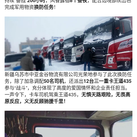
持续“奋战”
200小时
，风餐露宿
8个昼夜
，配合边境部队出色
完成军用物资
换防任务
！
新疆乌苏市中亚金谷物流有限公司光荣地参与了此次换防任
务，除了加急调配
50名司机
，还派出
12台三一重卡王道435
参与“战斗”，充分体现了高度的爱国情怀和企业责任担当。
一声令下，卡车司机驾乘王道435，
无惧天路艰险，无畏高
原反应，义无反顾驰援千里！