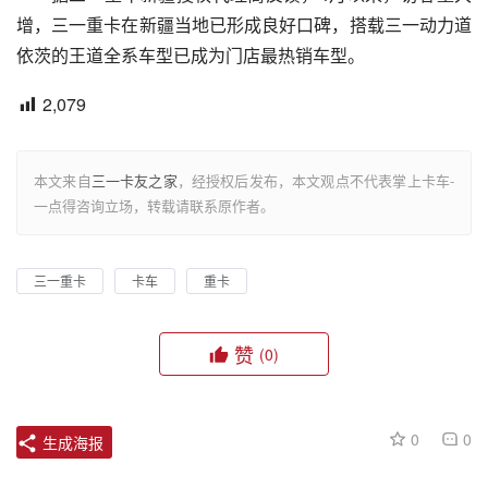
增，三一重卡在新疆当地已形成良好口碑，搭载三一动力道
依茨的王道全系车型已成为门店最热销车型。
2,079
本文来自
三一卡友之家
，经授权后发布，本文观点不代表掌上卡车-
一点得咨询立场，转载请联系原作者。
三一重卡
卡车
重卡
赞
(0)
0
0
生成海报