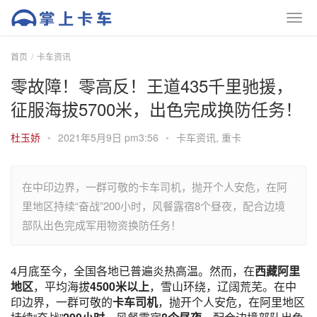
首页
卡车资讯
零故障！零高反！王道435千里驰援，
征服海拔5700米，出色完成换防任务！
杜玉娇
•
2021年5月9日 pm3:56
•
卡车资讯
,
重卡
在中印边界，一群可敬的卡车司机，抛开个人安危，在阿
里地区持续“奋战”200小时，风餐露宿8个昼夜，配合边境
部队出色完成军用物资换防任务！
4月底至今，全国各地已普遍炎热高温。然而，在
西藏阿里
地区
，平均海拔
4500米以上
，雪山环绕，辽阔荒芜。在中
印边界，一群可敬的
卡车司机
，抛开个人安危，在阿里地区