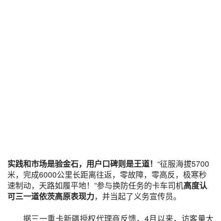
实践和市场是验金石，用户口碑则是王道！
“征服海拔5700
米，完成6000公里长距离往返，零故障，零高反，极寒秒
速制动，天路如履平地！”参与换防任务的卡车司机
高度认
可三一道依茨高原表现力
，并当起了义务宣传员。
据三一重卡新疆授权代理商反馈，4月以来，访客量大