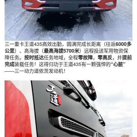
三一重卡王道435高效出勤，圆满完成长距离（往返
6000多
公里
）、高海拔（
最高海拔5700米
）远程投送军用物资保
障任务。
按时抵达
任务地域，全程
零故障
，
零高反
，并
提前
完成
装载任务！这得归功于王道435有一颗强悍的
“心脏”
——三一动力道依茨发动机！