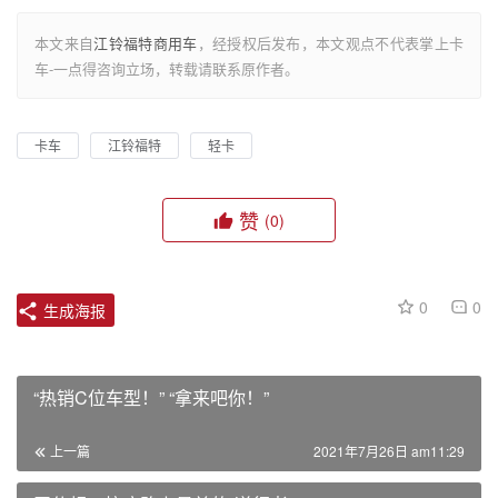
本文来自
江铃福特商用车
，经授权后发布，本文观点不代表掌上卡
车-一点得咨询立场，转载请联系原作者。
卡车
江铃福特
轻卡
赞
(0)
0
0
生成海报
“热销C位车型！” “拿来吧你！”
上一篇
2021年7月26日 am11:29