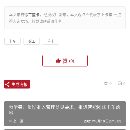
本文来自
徐工重卡
，经授权后发布，本文观点不代表掌上卡车-一点
得咨询立场，转载请联系原作者。
卡车
徐工
重卡
赞
(0)
0
0
生成海报
蒋学锋：贯彻准入管理意见要求，推进智能网联卡车落
地
上一篇
2021年8月19日 pm5:03