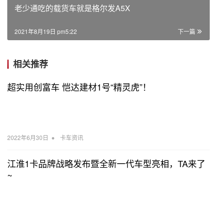
老少通吃的载货车就是格尔发A5X
2021年8月19日 pm5:22
下一篇
相关推荐
超实用创富车 恺达建材1号“精灵虎”！
•
2022年6月30日
卡车资讯
江淮1卡品牌战略发布暨全新一代车型亮相，TA来了
~