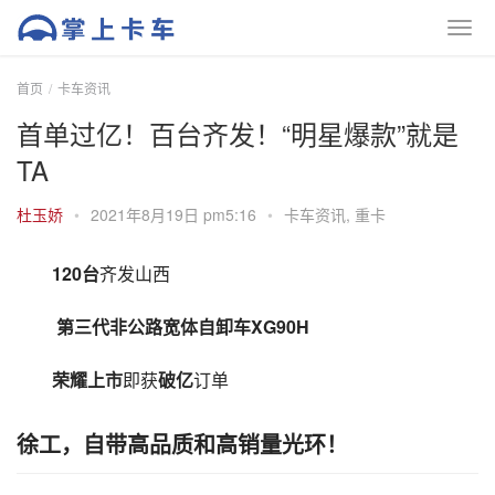
首页
卡车资讯
首单过亿！百台齐发！“明星爆款”就是
TA
杜玉娇
•
2021年8月19日 pm5:16
•
卡车资讯
,
重卡
120台
齐发山西
 第三代非公路宽体自卸车XG90H 
荣耀上市
即获
破亿
订单
徐工，自带高品质和高销量光环！