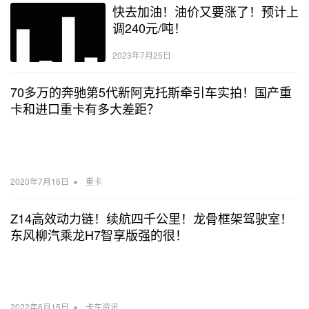
快去加油！油价又要涨了！预计上
调240元/吨！
2023年7月25日
70多万的奔驰第5代新阿克托斯牵引车实拍！国产重
卡和进口重卡有多大差距？
•
2020年7月16日
重卡
Z14高效动力链！续航四千公里！龙骨框架驾驶室！
东风柳汽乘龙H7智享版强的很！
•
2022年6月15日
卡车资讯