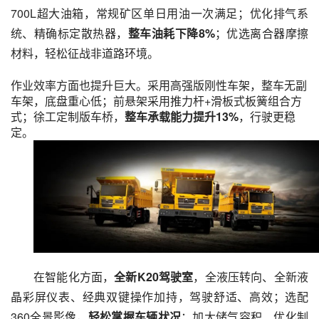
700L超大油箱，常规矿区单日用油一次满足；优化排气系
统、精确标定散热器，
整车油耗下降8%
；优选离合器摩擦
材料，轻松征战非道路环境。
作业效率方面也提升巨大。采用高强版刚性车架，整车无副
车架，底盘重心低；前悬架采用推力杆+滑板式板簧组合方
式；徐工定制版车桥，
整车承载能力提升13%
，行驶更稳
定。
在智能化方面，
全新K20驾驶室
，全液压转向、全新液
晶彩屏仪表、经典双键操作加持，驾驶舒适、高效；选配
360全景影像，
轻松掌握车辆状况
；加大储气容积、优化制