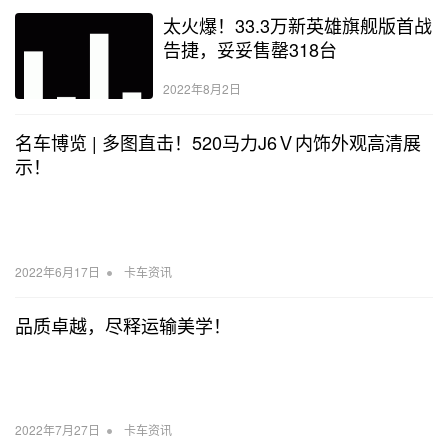
太火爆！33.3万新英雄旗舰版首战
告捷，妥妥售罄318台
2022年8月2日
名车博览 | 多图直击！520马力J6Ｖ内饰外观高清展
示！
•
2022年6月17日
卡车资讯
品质卓越，尽释运输美学！
•
2022年7月27日
卡车资讯