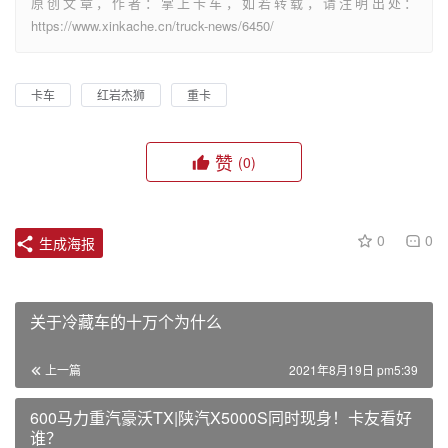
原创文章，作者：掌上卡车，如若转载，请注明出处：
https://www.xinkache.cn/truck-news/6450/
卡车
红岩杰狮
重卡
赞
(0)
0
0
生成海报
关于冷藏车的十万个为什么
上一篇
2021年8月19日 pm5:39
600马力重汽豪沃TX|陕汽X5000S同时现身！卡友看好
谁？