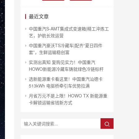
最近文章
中国重汽S-AMT集成式变速箱|精工淬炼工
艺，护航长效运营
中国重汽豪沃TS冷藏车|配齐“夏日四件
套”，生鲜运输稳创富
实测出真知 复购见实力！中国重汽
HOWO新能源冷藏车铸就绿色冷链标杆
选新能源重卡看这里！中国重汽汕德卡
513kWh 电驱桥牵引车优势拉满
月省万元不是上限！HOWO TX 新能源重
卡解锁运输省钱新方式