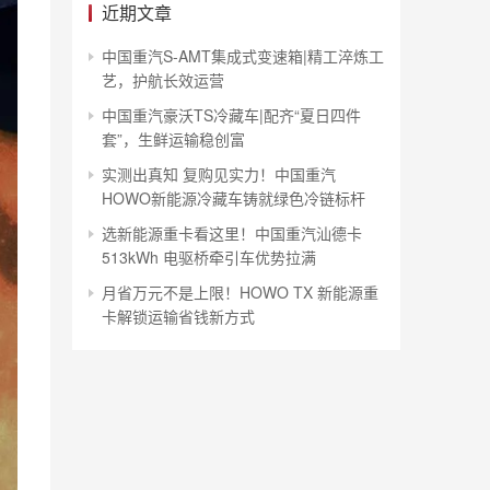
近期文章
中国重汽S-AMT集成式变速箱|精工淬炼工
艺，护航长效运营
中国重汽豪沃TS冷藏车|配齐“夏日四件
套”，生鲜运输稳创富
实测出真知 复购见实力！中国重汽
HOWO新能源冷藏车铸就绿色冷链标杆
选新能源重卡看这里！中国重汽汕德卡
513kWh 电驱桥牵引车优势拉满
月省万元不是上限！HOWO TX 新能源重
卡解锁运输省钱新方式