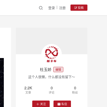
登录
注册
投稿
杜玉娇
编辑
这个人很懒，什么都没有留下～
2.2K
0
0
文章
评论
粉丝
关注
私信