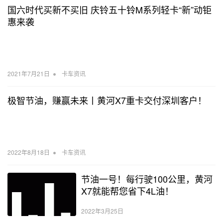
国六时代买新不买旧 庆铃五十铃M系列轻卡“新”动钜
惠来袭
•
2021年7月21日
卡车资讯
极智节油，赚赢未来丨黄河X7重卡交付深圳客户！
•
2022年8月18日
卡车资讯
节油一号！每行驶100公里，黄河
X7就能帮您省下4L油！
2022年3月25日