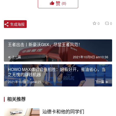
赞
(0)
0
0
生成海报
王者出击丨新豪沃G5X，尽显王者风范！
上一篇
2021年10月9日 am10:36
HOWO MAX体验官张相胜：好看好开，省油省心，当
之无愧的赚钱机器
2021年10月9日 pm4:25
下一篇
相关推荐
汕德卡和他的同学们