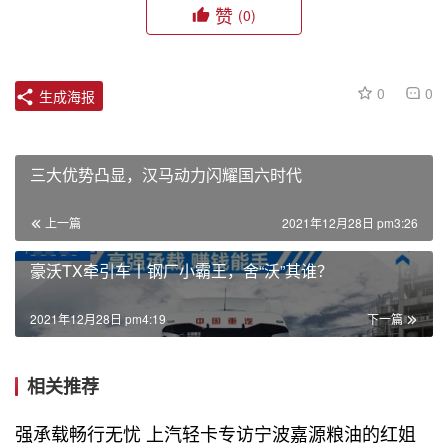
赞
(0)
0
0
生成海报
三大优势凸显，汉马动力闪耀国六时代
上一篇
2021年12月28日 pm3:26
豪沃TX牵引车丨钢厂小霸王，舍“沃”其谁？
2021年12月28日 pm4:19
下一篇
相关推荐
强承载畅行无忧 上汽轻卡专访宁波嘉源粮油的红姐