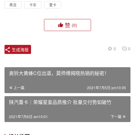
乘龙
卡车
重卡
赞
(0)
0
0
生成海报
奥铃大黄蜂C位出道，莫师傅揭晓热销的秘密！
上一篇
2021年7月5日 pm10:35
陕汽重卡｜荣耀星鉴品质推介 批量交付势如破竹
2021年7月6日 am10:01
下一篇