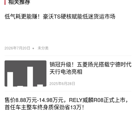
相关推荐
低气耗更能赚！豪沃TS硬核赋能低迷货运市场
•
2026年7月20日
未分类
销冠升级！五菱扬光搭载宁德时代
天行电池亮相
2025年6月28日
售价8.88万元-14.98万元，RELY威麟R08正式上市，
首任车主整车终身质保劲省13万！