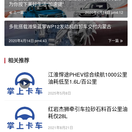
为你按下美好生活“加速键”
上一篇
2020年4月14日 pm4:12
多批搭载潍柴蓝擎WP12发动机自卸车交付内蒙古
2020年4月14日 pm4:43
下一篇
相关推荐
江淮悍途PHEV综合续航1000公里
油耗低至1.6L/百公里
2025年5月8日
红岩杰狮牵引车拉砂石料百公里油
耗仅28L
2021年8月21日