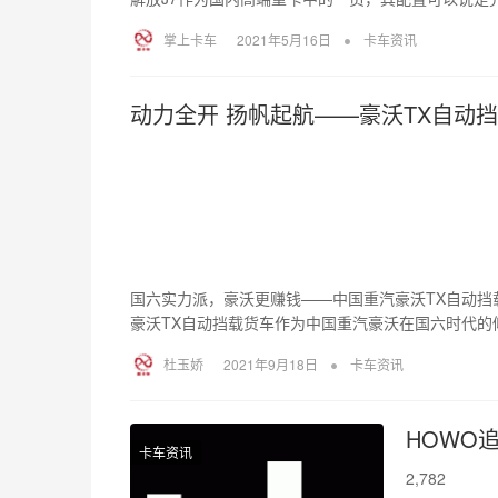
•
掌上卡车
2021年5月16日
卡车资讯
动力全开 扬帆起航——豪沃TX自动
国六实力派，豪沃更赚钱——中国重汽豪沃TX自动挡
豪沃TX自动挡载货车作为中国重汽豪沃在国六时代的
•
杜玉娇
2021年9月18日
卡车资讯
HOWO追梦
卡车资讯
2,782