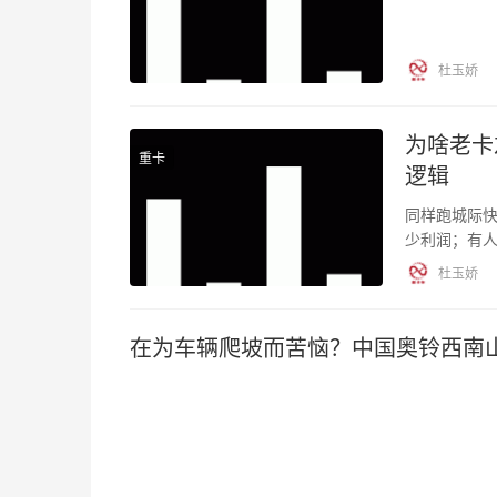
杜玉娇
为啥老卡
重卡
逻辑
同样跑城际
少利润；有
的贫富差距
杜玉娇
在为车辆爬坡而苦恼？中国奥铃西南