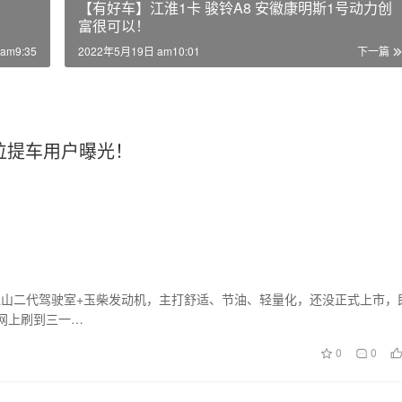
【有好车】江淮1卡 骏铃A8 安徽康明斯1号动力创
富很可以！
am9:35
2022年5月19日 am10:01
下一篇
首位提车用户曝光！
载江山二代驾驶室+玉柴发动机，主打舒适、节油、轻量化，还没正式上市，
网上刷到三一…
0
0