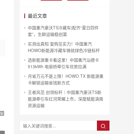
最近文章
中国重汽豪沃TS冷藏车|配齐“夏日四件
套”，生鲜运输稳创富
实测出真知 复购见实力！中国重汽
HOWO新能源冷藏车铸就绿色冷链标杆
选新能源重卡看这里！中国重汽汕德卡
513kWh 电驱桥牵引车优势拉满
月省万元不是上限！HOWO TX 新能源重
卡解锁运输省钱新方式
王者风范 创领标杆｜中国重汽豪沃TS新
能源牵引车红河荣耀上市，深度赋能滇南
资源运输