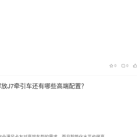
0
0
解放J7牵引车还有哪些高端配置？
完全满足卡友对高端车型的需求，而且智能化水平也很高。