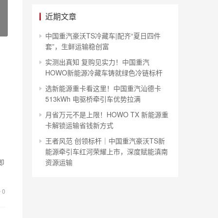
近期文章
中国重汽豪沃TS冷藏车|配齐“夏日四件
套”，生鲜运输稳创富
实测出真知 复购见实力！中国重汽
HOWO新能源冷藏车铸就绿色冷链标杆
选新能源重卡看这里！中国重汽汕德卡
513kWh 电驱桥牵引车优势拉满
月省万元不是上限！HOWO TX 新能源重
卡解锁运输省钱新方式
王者风范 创领标杆｜中国重汽豪沃TS新
能源牵引车红河荣耀上市，深度赋能滇南
即
资源运输
0