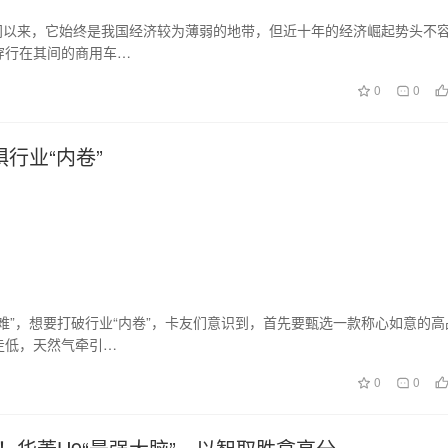
时间以来，它始终是我国经济较为薄弱的地带，但近十年的经济崛起势头不
穿行在其间的商用车…
0
0
行业“内卷”
难”，想要打破行业“内卷”，卡友们意识到，首先要甄选一款称心如意的高
走低，天然气牵引…
0
0