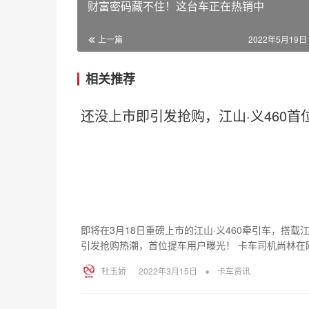
财富密码藏不住！这台车正在热销中
上一篇
2022年5月19日 
相关推荐
还没上市即引发抢购，江山·义460
即将在3月18日重磅上市的江山·义460牵引车，搭
引发抢购热潮，首位提车用户曝光！ 卡车司机尚林在
•
杜玉娇
2022年3月15日
卡车资讯