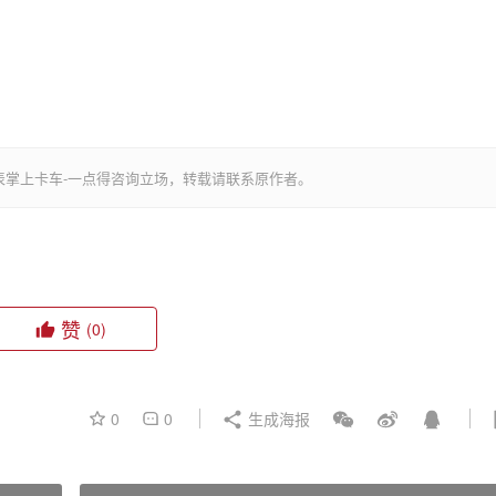
表掌上卡车-一点得咨询立场，转载请联系原作者。
赞
(0)
0
0
生成海报