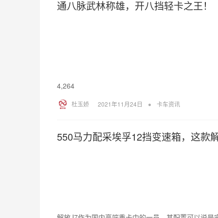
通八脉武林称雄，开八挡轻卡之王！
4,264
•
杜玉娇
2021年11月24日
卡车资讯
550马力配采埃孚12挡变速箱，这款
解放J7作为国内高端重卡中的一员，其配置可以说是