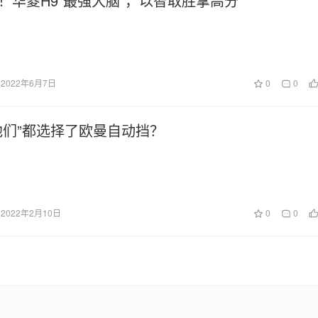
！华菱H9“最强大脑”，以智取胜拿高分
2022年6月7日
0
0
他们”都选择了欧曼自动挡？
2022年2月10日
0
0