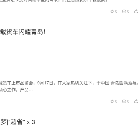
0
0
挡载货车闪耀青岛！
载货车上市品鉴会，9月17日，在大家热切关注下，于中国·青岛圆满落幕
倾心之作，产品…
0
0
|“超省” x 3