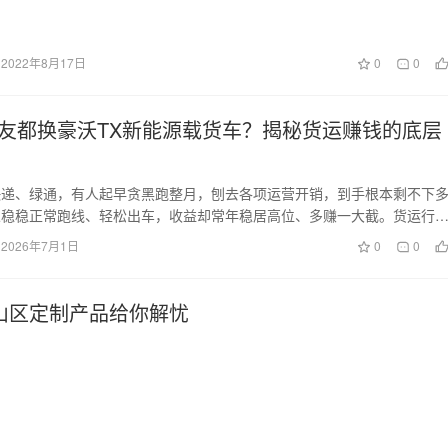
2022年8月17日
0
0
友都换豪沃TX新能源载货车？揭秘货运赚钱的底层
快递、绿通，有人起早贪黑跑整月，刨去各项运营开销，到手根本剩不下
人稳稳正常跑线、轻松出车，收益却常年稳居高位、多赚一大截。货运行
，除了卡友的个人运…
2026年7月1日
0
0
山区定制产品给你解忧