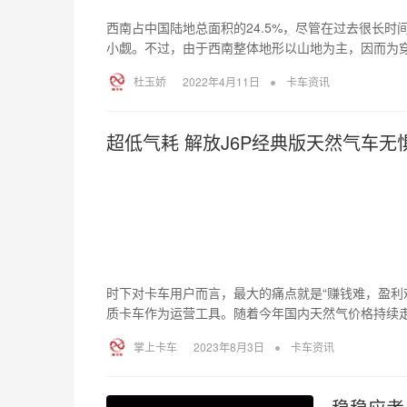
西南占中国陆地总面积的24.5%，尽管在过去很长
小觑。不过，由于西南整体地形以山地为主，因而为
•
杜玉娇
2022年4月11日
卡车资讯
超低气耗 解放J6P经典版天然气车无惧
时下对卡车用户而言，最大的痛点就是“赚钱难，盈利
质卡车作为运营工具。随着今年国内天然气价格持续
•
掌上卡车
2023年8月3日
卡车资讯