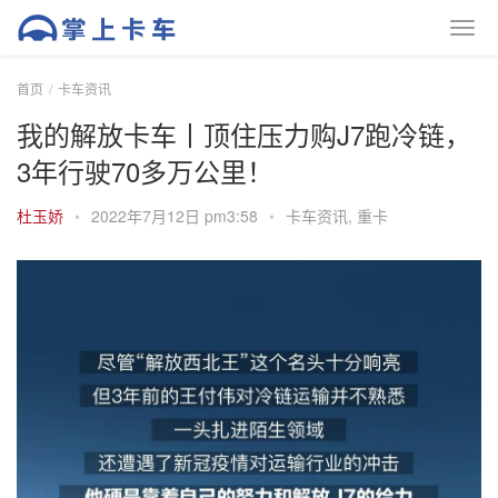
首页
卡车资讯
我的解放卡车丨顶住压力购J7跑冷链，
3年行驶70多万公里！
杜玉娇
•
2022年7月12日 pm3:58
•
卡车资讯
,
重卡