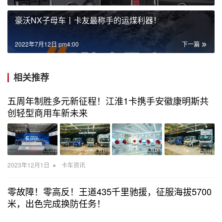
豪沃NX子母车丨卡友最称手的运煤利器！
2022年7月12日 pm4:00
下一篇
相关推荐
五周年制胜多元新征程！江淮1卡携手安徽康明斯共
创轻型商用车新未来
•
2023年12月1日
卡车资讯
零故障！零高反！王道435千里驰援，征服海拔5700
米，出色完成换防任务！