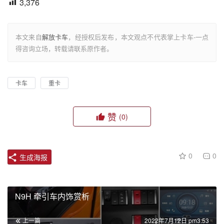
3,376
本文来自
解放卡车
，经授权后发布，本文观点不代表掌上卡车-一点
得咨询立场，转载请联系原作者。
卡车
重卡
赞
(0)
0
0
生成海报
N9H 牵引车内饰赏析
上一篇
2022年7月12日 pm3:53