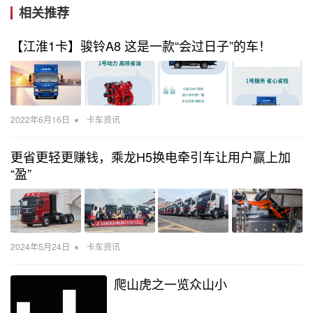
相关推荐
【江淮1卡】骏铃A8 这是一款“会过日子”的车！
•
2022年6月16日
卡车资讯
更省更轻更赚钱，乘龙H5换电牵引车让用户赢上加
“盈”
•
2024年5月24日
卡车资讯
爬山虎之一览众山小