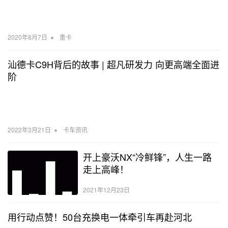
•
2020年8月7日
重卡
汕德卡C9H背后的故事 | 超凡研发力 向更高端全面进
阶
•
2022年3月21日
卡车资讯
开上豪沃NX“冷鲜锋”，人生一路
走上高峰！
2021年12月23日
用行动点赞！50台充换电一体牵引车再赴河北