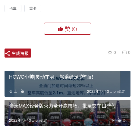
卡车
重卡
赞
(0)
0
0
生成海报
HOWO小帅|灵动车身，驾乘给足“牌”面！
上一篇
2022年7月13日 pm3:21
豪沃MAX轻奢版火力全开赢市场，批量交车口碑传
2022年7月13日 pm3:31
下一篇