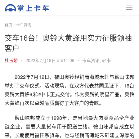
首页
卡车资讯
交车16台！奥铃大黄蜂用实力征服领袖
客户
杜玉娇
•
2022年7月18日 am11:06
•
卡车资讯
,
轻卡
2022年7月12日，福田奥铃经销商海城禾轩与鞍山味邦
举办了交车仪式。活动现场，在双方代表共同见证下，16台
奥铃大黄蜂6米2中卡正式交付。作为奥铃的明星产品，奥铃
大黄蜂再次以卓越品质赢得了大客户的青睐。
鞍山味邦成立于1998年，是当地最大肉类食品全产业
链企业，需要大量货车用于配送生猪。鞍山味邦自成立以
来，长期使用福田系货车，也与经销商海城禾轩建立深厚的