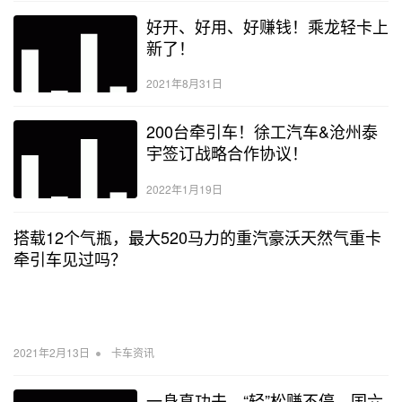
好开、好用、好赚钱！乘龙轻卡上
新了！
2021年8月31日
200台牵引车！徐工汽车&沧州泰
宇签订战略合作协议！
2022年1月19日
搭载12个气瓶，最大520马力的重汽豪沃天然气重卡
牵引车见过吗？
•
2021年2月13日
卡车资讯
一身真功夫，“轻”松赚不停—国六