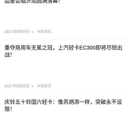
品鉴会临沂站圆满落幕！
•
2021年9月29日
卡车资讯
重夺商用车无冕之冠，上汽轻卡EC300即将尽锐出
战！
•
2021年9月22日
卡车资讯
庆铃五十铃国六轻卡：像苏炳添一样，突破永不设
限！