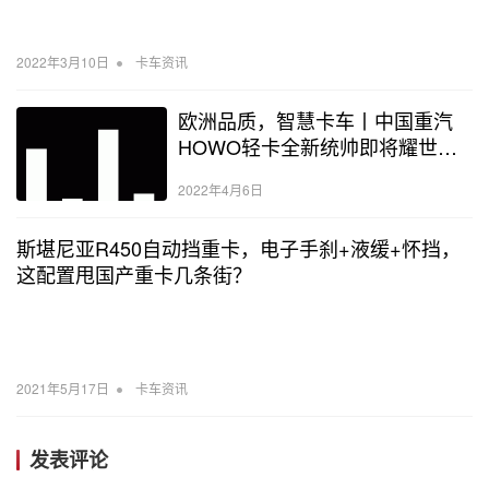
•
2022年3月10日
卡车资讯
欧洲品质，智慧卡车丨中国重汽
HOWO轻卡全新统帅即将耀世登
场！
2022年4月6日
斯堪尼亚R450自动挡重卡，电子手刹+液缓+怀挡，
这配置甩国产重卡几条街？
•
2021年5月17日
卡车资讯
发表评论