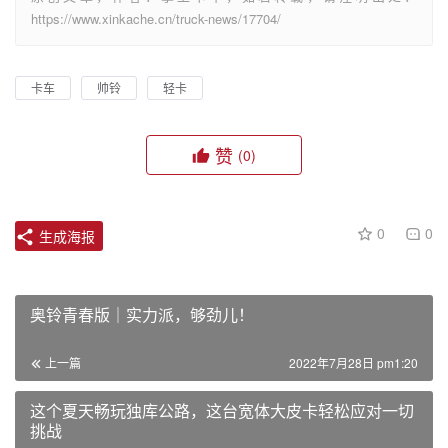
https://www.xinkache.cn/truck-news/17704/
卡车
帅铃
轻卡
赞
(0)
0
0
生成海报
奥铃青春版｜实力派，够劲儿！
上一篇
2022年7月28日 pm1:20
这个夏天畅玩独库公路，这台宽体大皮卡轻松应对一切
挑战