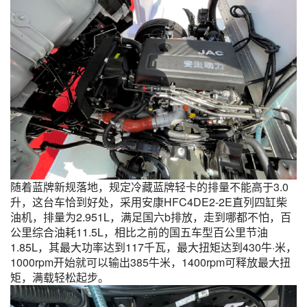
随着蓝牌新规落地，规定冷藏蓝牌轻卡的排量不能高于3.0
升，这台车恰到好处，采用安康HFC4DE2-2E直列四缸柴
油机，排量为2.951L，满足国六b排放，走到哪都不怕，百
公里综合油耗11.5L，相比之前的国五车型百公里节油
1.85L，其最大功率达到117千瓦，最大扭矩达到430牛·米，
1000rpm开始就可以输出385牛米，1400rpm可释放最大扭
矩，满载轻松起步。