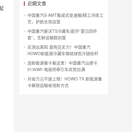
近期文章
起
中国重汽S-AMT集成式变速箱|精工淬炼工
艺，护航长效运营
中国重汽豪沃TS冷藏车|配齐“夏日四件
套”，生鲜运输稳创富
实测出真知 复购见实力！中国重汽
HOWO新能源冷藏车铸就绿色冷链标杆
选新能源重卡看这里！中国重汽汕德卡
513kWh 电驱桥牵引车优势拉满
月省万元不是上限！HOWO TX 新能源重
卡解锁运输省钱新方式