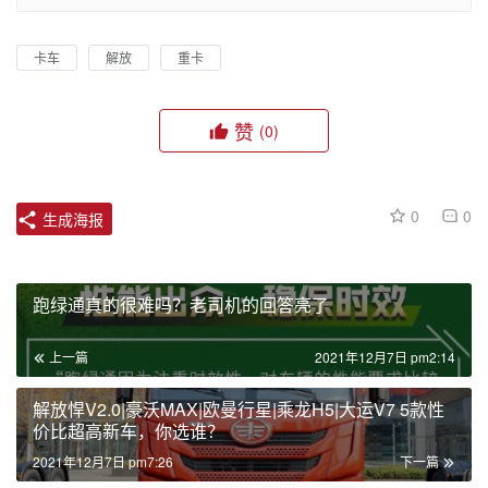
卡车
解放
重卡
赞
(0)
0
0
生成海报
跑绿通真的很难吗？老司机的回答亮了
上一篇
2021年12月7日 pm2:14
解放悍V2.0|豪沃MAX|欧曼行星|乘龙H5|大运V7 5款性
价比超高新车，你选谁？
2021年12月7日 pm7:26
下一篇