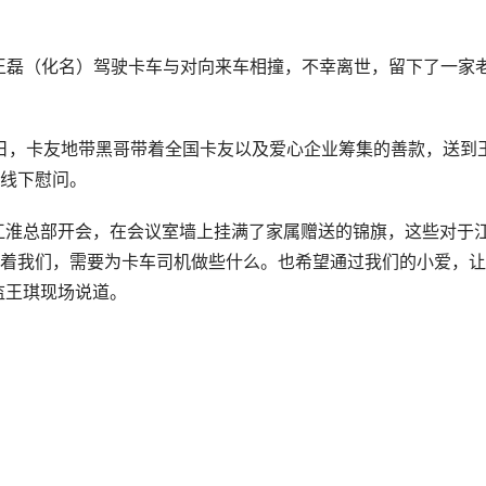
友王磊（化名）驾驶卡车与对向来车相撞，不幸离世，留下了一家
26日，卡友地带黑哥带着全国卡友以及爱心企业筹集的善款，送到
线下慰问。
江淮总部开会，在会议室墙上挂满了家属赠送的锦旗，这些对于
着我们，需要为卡车司机做些什么。也希望通过我们的小爱，让
监王琪现场说道。