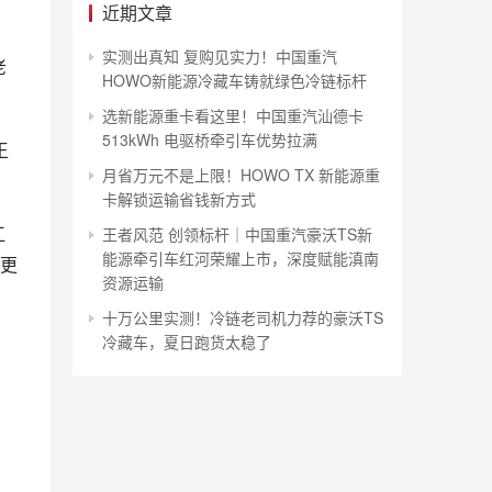
近期文章
实测出真知 复购见实力！中国重汽
老
HOWO新能源冷藏车铸就绿色冷链标杆
选新能源重卡看这里！中国重汽汕德卡
513kWh 电驱桥牵引车优势拉满
王
月省万元不是上限！HOWO TX 新能源重
卡解锁运输省钱新方式
江
王者风范 创领标杆｜中国重汽豪沃TS新
能源牵引车红河荣耀上市，深度赋能滇南
更
资源运输
十万公里实测！冷链老司机力荐的豪沃TS
冷藏车，夏日跑货太稳了