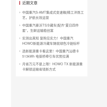
近期文章
中国重汽S-AMT集成式变速箱|精工淬炼工
艺，护航长效运营
中国重汽豪沃TS冷藏车|配齐“夏日四件
套”，生鲜运输稳创富
实测出真知 复购见实力！中国重汽
HOWO新能源冷藏车铸就绿色冷链标杆
选新能源重卡看这里！中国重汽汕德卡
513kWh 电驱桥牵引车优势拉满
月省万元不是上限！HOWO TX 新能源重
卡解锁运输省钱新方式