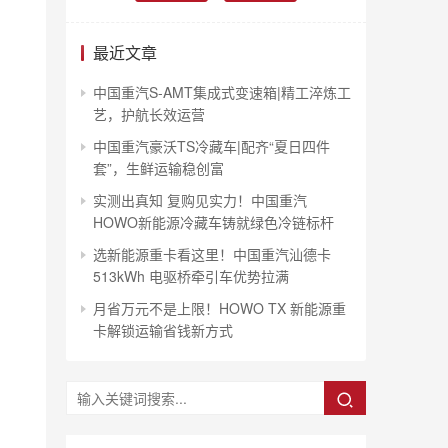
最近文章
中国重汽S-AMT集成式变速箱|精工淬炼工
，
艺，护航长效运营
中国重汽豪沃TS冷藏车|配齐“夏日四件
套”，生鲜运输稳创富
实测出真知 复购见实力！中国重汽
HOWO新能源冷藏车铸就绿色冷链标杆
选新能源重卡看这里！中国重汽汕德卡
513kWh 电驱桥牵引车优势拉满
月省万元不是上限！HOWO TX 新能源重
卡解锁运输省钱新方式