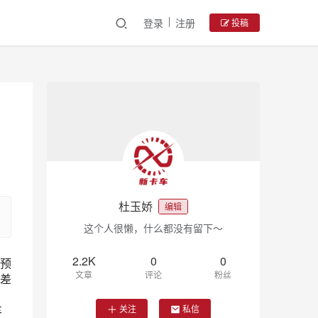
登录
注册
投稿
杜玉娇
编辑
这个人很懒，什么都没有留下～
2.2K
0
0
预
文章
评论
粉丝
差
车
关注
私信