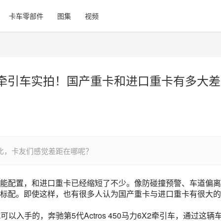
卡车零部件
图集
视频
斯牵引车实拍！国产重卡和进口重卡有多大差
相比，卡友们感觉差距在哪呢？
能配置，和进口重卡已经缩短了不少。像防碰撞预警、车道偏离
标配。即使这样，也有很多人认为国产重卡与进口重卡有很大的
可以入手的，奔驰第5代Actros 450马力6X2牵引车，通过这辆