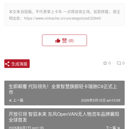
本文来自投稿，不代表掌上卡车-一点得咨询立场，如若转载，请注
明出处：https://www.xinkache.cn/uncategorized/22943/
赞
(0)
0
0
生成海报
生即颠覆 代际领先！全景智慧旗舰轻卡瑞驰C9正式上
市
上一篇
2026年5月15日 am10:09
开放引领 智驭未来 东风OpenVAN无人物流车品牌襄阳
全球首发
2026年6月7日 pm1:35
下一篇