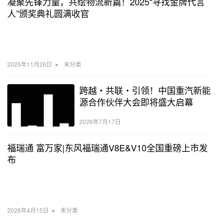
凝聚先锋力量，共绘物流新篇！2025“寻找金牌代言
人”颁奖典礼圆满收官
•
2025年11月26日
未分类
跨越・共联・引领！中国重汽新能
源合作伙伴大会即将盛大启幕
2026年7月17日
福瑞通 富万家|东风福瑞通V8E&V10全国重磅上市发
布
•
2026年4月15日
未分类