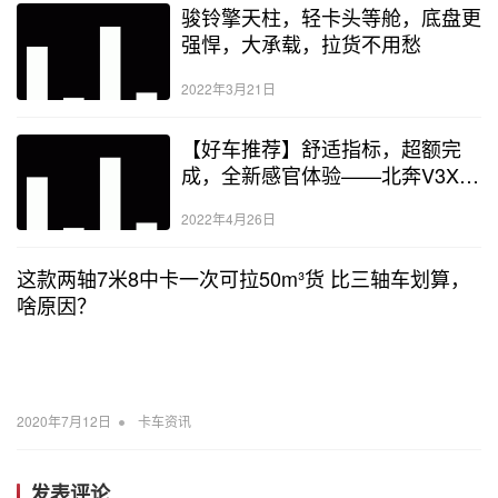
骏铃擎天柱，轻卡头等舱，底盘更
强悍，大承载，拉货不用愁
2022年3月21日
【好车推荐】舒适指标，超额完
成，全新感官体验——北奔V3XT
生为长途
2022年4月26日
这款两轴7米8中卡一次可拉50m³货 比三轴车划算，
啥原因？
•
2020年7月12日
卡车资讯
发表评论