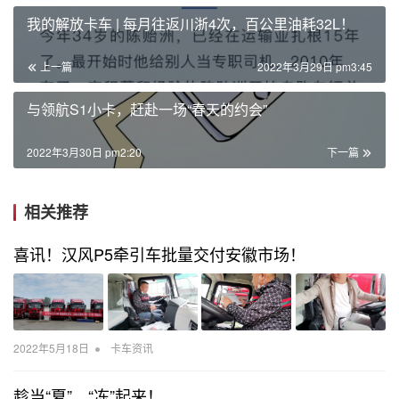
我的解放卡车 | 每月往返川浙4次，百公里油耗32L！
上一篇
2022年3月29日 pm3:45
与领航S1小卡，赶赴一场“春天的约会”
2022年3月30日 pm2:20
下一篇
相关推荐
喜讯！汉风P5牵引车批量交付安徽市场！
•
2022年5月18日
卡车资讯
趁当“夏”，“冻”起来！