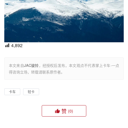
4,892
本文来自
JAC骏铃
，经授权后发布，本文观点不代表掌上卡车-一点
得咨询立场，转载请联系原作者。
卡车
轻卡
赞
(0)