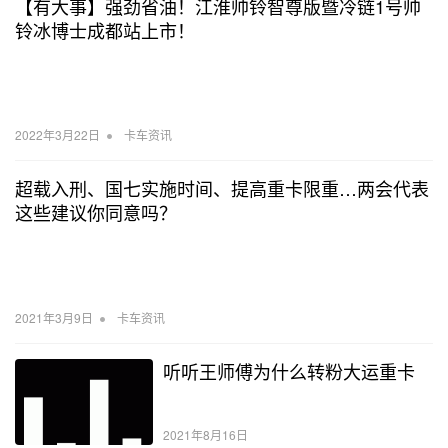
【有大事】强劲省油！江淮帅铃智尊版暨冷链1号帅
铃冰博士成都站上市！
•
2022年3月22日
卡车资讯
超载入刑、国七实施时间、提高重卡限重…两会代表
这些建议你同意吗？
•
2021年3月9日
卡车资讯
听听王师傅为什么转粉大运重卡
2021年8月16日