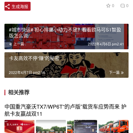
0
0
生成海报
#城市快运# 担心排量小动力不足？看看欧马可S1智盈
版怎么说…
上一篇
2022年4月6日 pm2:41
卡友高效不停“赚”的秘密
2022年4月7日 pm2:16
下一篇
相关推荐
中国重汽豪沃TX7/WP6T“的卢版”载货车应势而来 护
航卡友赢战双11