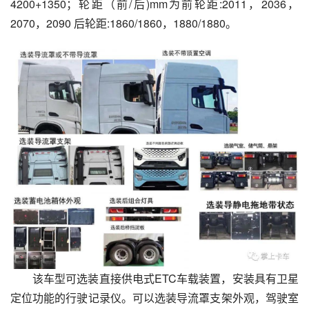
4200+1350；轮距（前/后)mm为前轮距:2011，2036，
2070，2090 后轮距:1860/1860，1880/1880。
该车型可选装直接供电式ETC车载装置，安装具有卫星
定位功能的行驶记录仪。可以选装导流罩支架外观，驾驶室