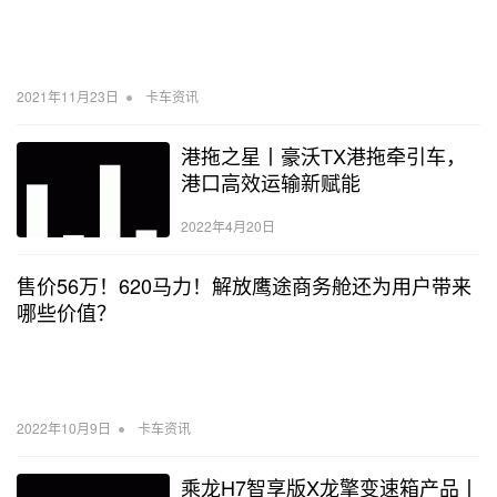
•
2021年11月23日
卡车资讯
港拖之星丨豪沃TX港拖牵引车，
港口高效运输新赋能
2022年4月20日
售价56万！620马力！解放鹰途商务舱还为用户带来
哪些价值？
•
2022年10月9日
卡车资讯
乘龙H7智享版X龙擎变速箱产品丨​