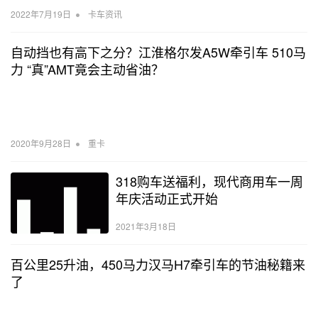
•
2022年7月19日
卡车资讯
自动挡也有高下之分？江淮格尔发A5W牵引车 510马
力 “真”AMT竟会主动省油？
•
2020年9月28日
重卡
318购车送福利，现代商用车一周
年庆活动正式开始
2021年3月18日
百公里25升油，450马力汉马H7牵引车的节油秘籍来
了