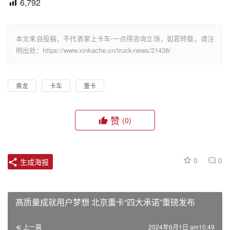
6,792
本文来自投稿，不代表掌上卡车-一点得咨询立场，如若转载，请注
明出处：https://www.xinkache.cn/truck-news/21438/
乘龙
卡车
重卡
赞
(0)
0
0
生成海报
高质量成就用户梦想 北京重卡“四大承诺”重磅发布
上一篇
2024年6月1日 am10:49