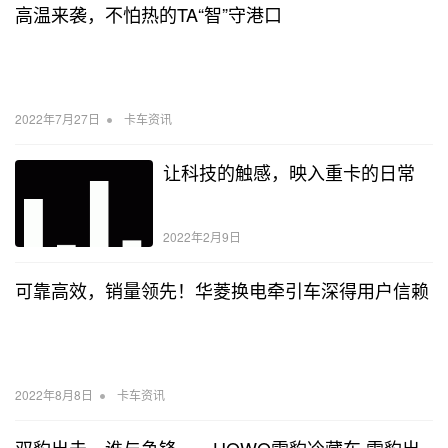
高温来袭，不怕热的TA“智”守港口
•
2022年7月27日
卡车资讯
让科技的触感，映入重卡的日常
2022年2月9日
可靠高效，销量领先！华菱换电牵引车深得用户信赖
•
2022年8月8日
卡车资讯
双豹出击，谁与争锋——HOWO雪豹冷藏车 雪豹出