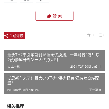
赞
(0)
0
0
生成海报
豪沃TH7牵引车首创16挡无忧换挡，一年能省2万！除
商务舱座椅外又一大优势亮相
上一篇
2021年2月20日 pm3:11
曼恩新车来了！最大640马力 “暴力怪兽”还有啥高端配
置？
2021年2月23日 pm6:26
下一篇
相关推荐