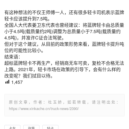
有这种想法的不仅王师傅一人，还有很多轻卡司机表示蓝牌
轻卡应该提升到7.5吨。
全国人大代表姜卫东代表也曾经建议：将蓝牌轻卡由总质量
小于4.5吨(载质量约2吨)调整为总质量小于7.5吨(载质量约
4.5吨)，并准许C证合法驾驶。
但对于这个建议，从目前的政策形势来看，蓝牌轻卡提升吨
位的可能性比较小。
结束语：
超标蓝牌轻卡不再生产，经销商无车可卖，复检不合格无法
上路。2021年，轻卡市场在政策的引导下，会有什么样的
改变呢？我们拭目以待。
1,457
原创文章，作者：杜玉娇，如若转载，请注明出处：
https://www.xinkache.cn/truck-news/2390/
卡车
政策
轻卡