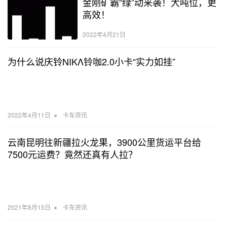
金刚矿霸“绿”动来袭！大吨位，更
高效！
2022年4月21日
为什么说庆铃NIKΛ铃咖2.0小卡“实力如挂”
•
2022年4月11日
卡车资讯
云南昆明往新疆拉火龙果，3900公里货运平台给
7500元运费？竟然还真有人拉？
•
2021年8月15日
卡车资讯