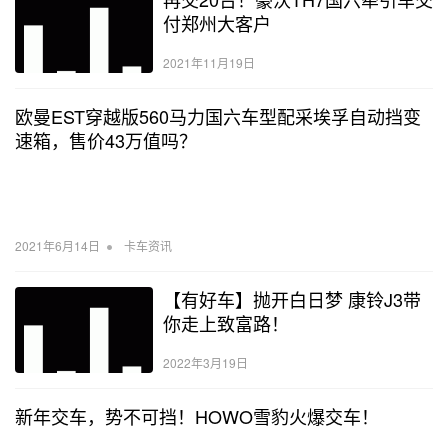
付郑州大客户
2021年11月19日
欧曼EST穿越版560马力国六车型配采埃孚自动挡变
速箱，售价43万值吗？
•
2021年6月14日
卡车资讯
【有好车】抛开白日梦 康铃J3带
你走上致富路！
2022年3月19日
新年交车，势不可挡！HOWO雪豹火爆交车！