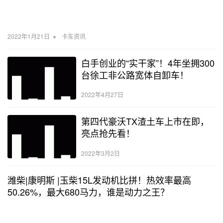
•
2022年1月21日
卡车资讯
白手创业的“实干家”！4年坐拥300
台徐工非公路宽体自卸车！
2022年4月27日
第四代豪沃TX渣土车上市在即，
亮点抢先看！
2022年3月2日
潍柴|康明斯 |玉柴15L发动机比拼！热效率最高
50.26%，最大680马力，谁是动力之王？