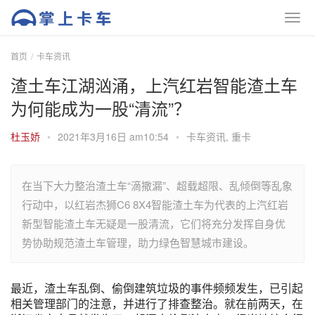
首页
卡车资讯
渣土车江湖汹涌，上汽红岩智能渣土车
为何能成为一股“清流”？
杜玉娇
•
2021年3月16日 am10:54
•
卡车资讯
,
重卡
在当下大力整治渣土车“滴撒漏”、超载超限、乱倾倒等乱象
行动中，以红岩杰狮C6 8X4智能渣土车为代表的上汽红岩
新型智能渣土车无疑是一股清流，它们将充分发挥自身优
势协助规范渣土车管理，助力绿色智慧城市建设。
最近，渣土车乱倒、偷倒建筑垃圾的事件频频发生，已引起
相关管理部门的注意，并进行了排查整治。就在前两天，在