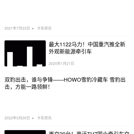
•
2021年7月23日
卡车资讯
最大1122马力！中国重汽推全新
外观新能源牵引车
2025年1月21日
双豹出击，谁与争锋——HOWO雪豹冷藏车 雪豹出
击，方能一路领鲜！
•
2022年5月20日
卡车资讯
再交20台！豪沃TH7国六牵引车交