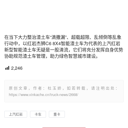
在当下大力整治渣土车“滴撒漏”、超载超限、乱倾倒等乱象
行动中，以红岩杰狮C6 8X4智能渣土车为代表的上汽红岩
新型智能渣土车无疑是一股清流，它们将充分发挥自身优势
协助规范渣土车管理，助力绿色智慧城市建设。
2,246
原创文章，作者：杜玉娇，如若转载，请注明出处：
https://www.xinkache.cn/truck-news/2668/
上汽红岩
卡车
重卡