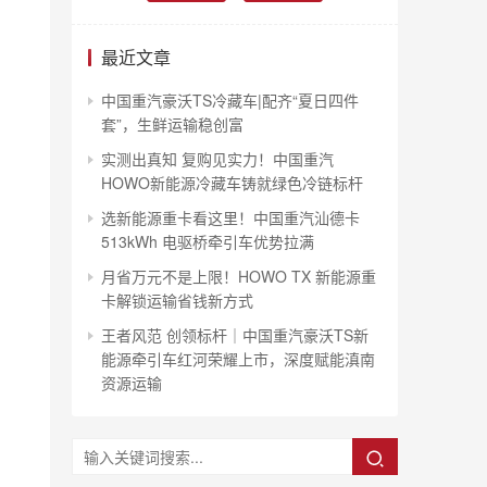
最近文章
中国重汽豪沃TS冷藏车|配齐“夏日四件
套”，生鲜运输稳创富
实测出真知 复购见实力！中国重汽
HOWO新能源冷藏车铸就绿色冷链标杆
选新能源重卡看这里！中国重汽汕德卡
513kWh 电驱桥牵引车优势拉满
月省万元不是上限！HOWO TX 新能源重
卡解锁运输省钱新方式
王者风范 创领标杆｜中国重汽豪沃TS新
能源牵引车红河荣耀上市，深度赋能滇南
资源运输