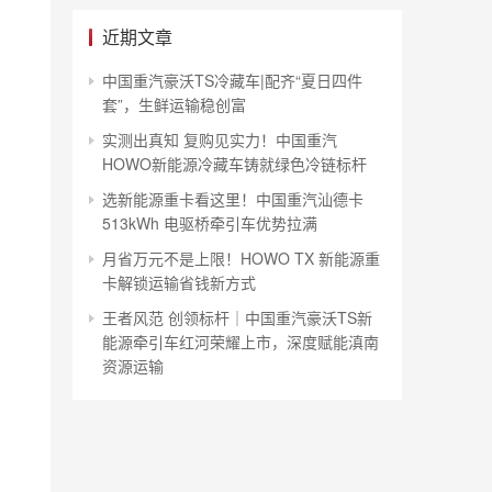
近期文章
中国重汽豪沃TS冷藏车|配齐“夏日四件
套”，生鲜运输稳创富
实测出真知 复购见实力！中国重汽
HOWO新能源冷藏车铸就绿色冷链标杆
选新能源重卡看这里！中国重汽汕德卡
513kWh 电驱桥牵引车优势拉满
月省万元不是上限！HOWO TX 新能源重
卡解锁运输省钱新方式
王者风范 创领标杆｜中国重汽豪沃TS新
能源牵引车红河荣耀上市，深度赋能滇南
资源运输