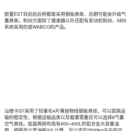
欧曼EST目前前后桥都是采用钢板悬架，后期可能会升级气
囊悬架。制动方面除了缓速器以外还配有发动机制动，ABS
系统采用的是WABCO的产品。
汕德卡G7采用了轻量化4片簧抛物线钢板悬挂，可以提高运
输的稳定性，根据运输品类以及载重需要还可以选择8气囊
空气悬挂。底盘两侧布局有600+400L的铝合金大容量油
箱，按照百公里油耗32L计算，足以适应2500km左右的干