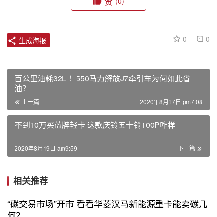
赞
(0)
0
0
生成海报
百公里油耗32L ！550马力解放J7牵引车为何如此省
油？
上一篇
2020年8月17日 pm7:08
不到10万买蓝牌轻卡 这款庆铃五十铃100P咋样
2020年8月19日 am9:59
下一篇
相关推荐
“碳交易市场”开市 看看华菱汉马新能源重卡能卖碳几
何？