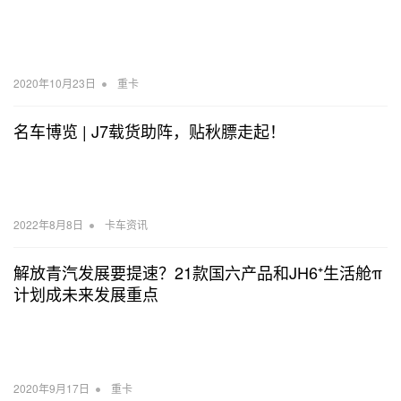
•
2020年10月23日
重卡
名车博览 | J7载货助阵，贴秋膘走起！
•
2022年8月8日
卡车资讯
解放青汽发展要提速？21款国六产品和JH6⁺生活舱π
计划成未来发展重点
•
2020年9月17日
重卡