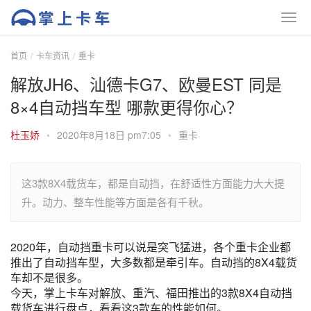
首页
卡车资讯
重卡
解放JH6、汕德卡G7、欧曼EST 同是
8×4自动挡车型 哪款更得你心？
杜玉娇
•
2020年8月18日 pm7:05
•
重卡
这3款8X4载货车，都是自动挡，在舒适性方面能力大大提
升。动力、整车性能等方面是各有千秋。
2020年，自动挡重卡可以说是突飞猛进，各个重卡企业都
推出了自动挡车型，大多数都是牵引车。自动挡的8X4载货
车却不是很多。
今天，掌上卡车对解放、重汽、福田推出的3款8X4自动挡
载货车进行盘点，看看这3款车的性能如何。