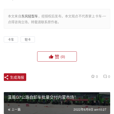
本文来自
东风轻型车
，经授权后发布，本文观点不代表掌上卡车-一
点得咨询立场，转载请联系原作者。
卡车
轻卡
赞
(0)
0
0
生成海报
漢風G7公路自卸车批量交付内蒙市场！
上一篇
2022年6月9日 am10:27