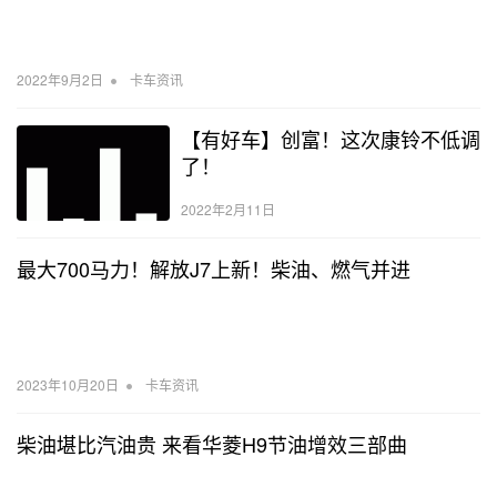
•
2022年9月2日
卡车资讯
【有好车】创富！这次康铃不低调
了！
2022年2月11日
最大700马力！解放J7上新！柴油、燃气并进
•
2023年10月20日
卡车资讯
柴油堪比汽油贵 来看华菱H9节油增效三部曲