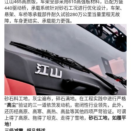
江山465高质版，车架全部采用610高强板材料，匹配方盛
440驱动桥，承载系统针对砂石工况进行优化设计，车架、
悬架、车桥等承载部件耐久试验280万公里当量里程无故
障，车身更结实、承载能力更强。
砂石料工地，灰尘遍布，碎石满地。在工程实践中进行严格
“高尘”
验证的三一道依茨发动机，密闭性行业领先，此外，
还历经高原、高寒、高热、高盐等其他四项严苛验证。可谓
上得了高原、拖得了坦克、走得了雪地，
砂石工地，如履平
地！
三级减震 · 超凡舒适