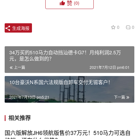
赞
(0)
0
0
生成海报
34万买的510马力自动挡汕德卡G7！月纯利润2.5万
元，是怎么做到的？
上一篇
2021年7月12日 pm6:01
10台豪沃N系国六法规版自卸车交付无锡客户！
2021年7月13日 pm5:21
下一篇
相关推荐
国六版解放JH6领航版售价37万元！510马力可选自