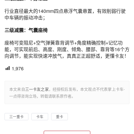
行业直径最大的140mm四点悬浮气囊悬置，有效削弱行驶
中车辆的振动冲击；
三级减震：气囊座椅
座椅可变阻尼+空气弹簧靠背调节+角度精确控制+记忆功
能，可实现前后、高度、刚度、倾角、腰部、靠背等16个方
向调节，能实现快速冲放气，真真正正超舒适，更懂卡友！
1,976
本文来自
三一卡友之家
，经授权后发布，本文观点不代表掌上卡车-
一点得咨询立场，转载请联系原作者。
三一重卡
卡车
重卡