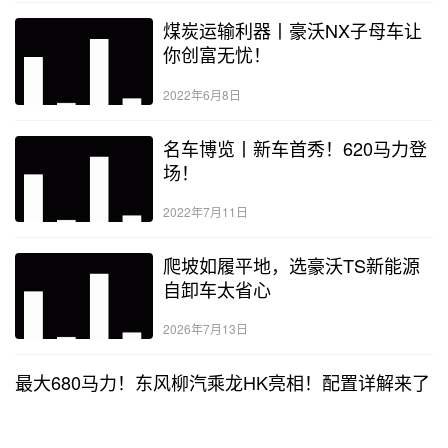
煤炭运输利器丨豪沃NX子母车让
你创富无忧！
2022年6月8日
名车博览丨新车首秀！620马力登
场！
2022年7月11日
爬坡如履平地，选豪沃TS新能源
自卸车太省心
2026年7月13日
最大680马力！东风柳汽乘龙HK亮相！配置详解来了