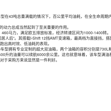
X2车型在43吨总重满载的情况下，百公里平均油耗，在全生命周期
优质的动力总成当然起到了至关重要的作用。
，460马力，满足欧五排放标准，经济转速区间为1000-1400转。
屈居人后”。其搭载I-Shift 12挡AMT变速箱，最高档为直接挡，搭
跑出高时效、低油耗的表现。
0车型拥有专业定制的超大双油箱，两个油箱的容积分别是730L
1400升的油量可以续航6000余公里。这也就意味着，该车型满油
这对于采购方来说显然是一件利好。