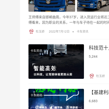
王师傅来自邯郸曲周，今年37岁，进入货运行业将近
傅看来，因为职业的关系，一年与车子待在一起的时间最
•
杜玉娇
2022年7月12日
卡车资讯
科技范十
卡车资讯
5,244
杜玉娇
【基建利
卡车资讯
6,683