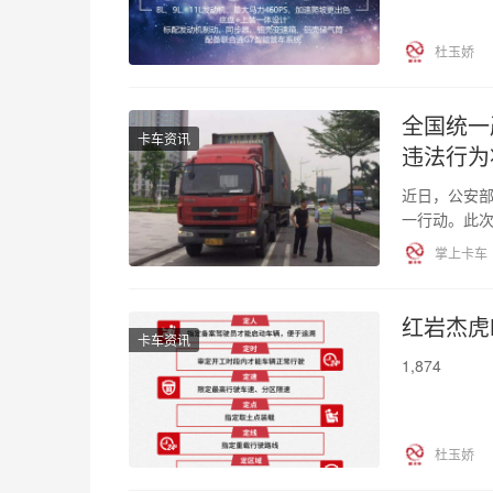
杜玉娇
全国统一
卡车资讯
违法行为
近日，公安
一行动。此次
各地交管部
掌上卡车
红岩杰虎
卡车资讯
1,874
杜玉娇