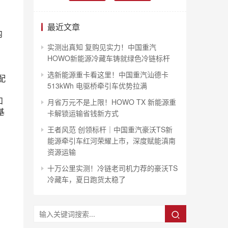
最近文章
内
实测出真知 复购见实力！中国重汽
HOWO新能源冷藏车铸就绿色冷链标杆
选新能源重卡看这里！中国重汽汕德卡
配
513kWh 电驱桥牵引车优势拉满
和
月省万元不是上限！HOWO TX 新能源重
基
卡解锁运输省钱新方式
王者风范 创领标杆｜中国重汽豪沃TS新
能源牵引车红河荣耀上市，深度赋能滇南
资源运输
十万公里实测！冷链老司机力荐的豪沃TS
冷藏车，夏日跑货太稳了