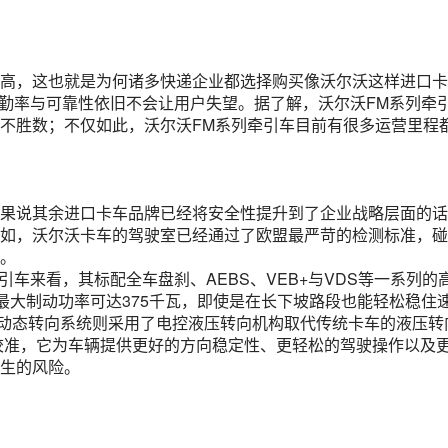
高，这也就是为何诸多快递企业都选择购买像沃尔沃这样进口卡
2的出勤率与可靠性依旧不会让用户失望。据了解，沃尔沃FM系列牵
不胜数；不仅如此，沃尔沃FM系列牵引车目前有很多运营里程
果说其余进口卡车品牌已经将安全性提升到了企业战略层面的话
如，沃尔沃卡车的驾驶室已经通过了欧盟最严苛的检测标准，碰
。
牵引车来看，其标配全车盘刹、AEBS、VEB+与VDS等一系列的
最大制动功率可达375千瓦，即使是在长下坡路段也能轻松稳住
DS动态转向系统则采用了电控液压转向机构取代传统卡车的液压转
次校准，它为车辆提供更好的方向稳定性、更轻松的驾驶操作以及
生的风险。