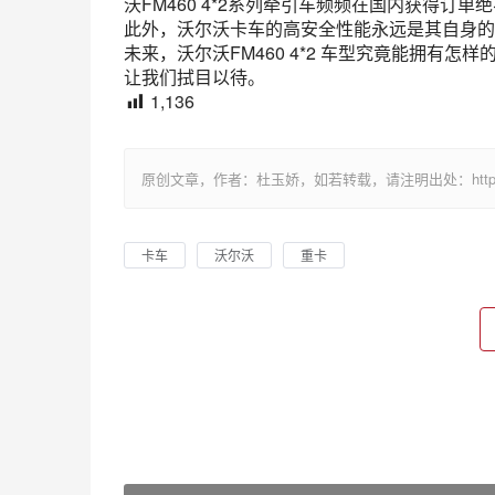
沃FM460 4*2系列牵引车频频在国内获得订单
此外，沃尔沃卡车的高安全性能永远是其自身的
未来，沃尔沃FM460 4*2 车型究竟能拥有怎
让我们拭目以待。
1,136
原创文章，作者：杜玉娇，如若转载，请注明出处：https://www.xink
卡车
沃尔沃
重卡