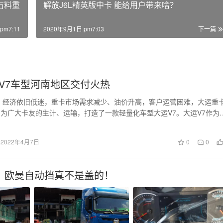
石料重
解放J6L精英版中卡 能给用户带来啥？
pm7:11
2020年9月1日 pm7:03
下一篇
V7车型河南地区交付火热
端，经济依旧低迷，重卡市场需求减少、油价升高，客户运营困难，大运重
为广大卡友的生计、运输，打造了一款轻量化车型大运V7。大运V7作为
杆，因其轻…
2022年4月7日
0
0
，欧曼自动挡真不是盖的！