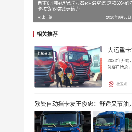
自重8.1吨+标配取力器+油浴空滤 这款6X4砂
卡拉货多赚钱更给力
上一篇
2020年8月30日 
相关推荐
大运重卡
卡车资讯
2022年开
急客户所急，
业轻量化标
杜玉娇
欧曼自动挡卡友王俊忠：舒适又节油