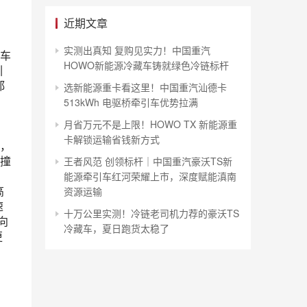
近期文章
实测出真知 复购见实力！中国重汽
车
HOWO新能源冷藏车铸就绿色冷链标杆
引
都
选新能源重卡看这里！中国重汽汕德卡
513kWh 电驱桥牵引车优势拉满
月省万元不是上限！HOWO TX 新能源重
卡解锁运输省钱新方式
，
撞
王者风范 创领标杆｜中国重汽豪沃TS新
能源牵引车红河荣耀上市，深度赋能滇南
高
资源运输
速
十万公里实测！冷链老司机力荐的豪沃TS
向
冷藏车，夏日跑货太稳了
更