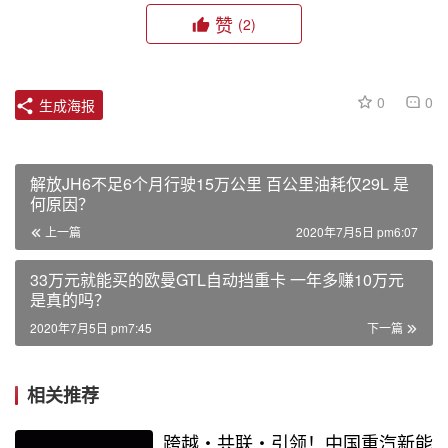
赞
(2)
0
0
生成海报
解放JH6不足6个月行驶15万公里 百公里油耗仅29L 是
何原因？
上一篇
2020年7月5日 pm6:07
33万元就能买的欧曼GTL自动挡重卡 一年多赚10万元
是真的吗？
2020年7月5日 pm7:45
下一篇
相关推荐
跨越・共联・引领！中国重汽新能