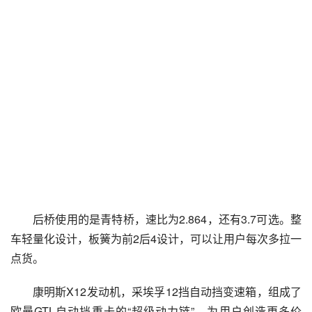
后桥使用的是青特桥，速比为2.864，还有3.7可选。整
车轻量化设计，板簧为前2后4设计，可以让用户每次多拉一
点货。
康明斯X12发动机，采埃孚12挡自动挡变速箱，组成了
欧曼GTL自动挡重卡的“超级动力链”，为用户创造更多价