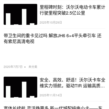
里程碑时刻：沃尔沃电动卡车累计
行驶里程突破2.5亿公里
2025年10月29日
带卫生间的重卡见过吗 解放JH6 6×4平头牵引车 还
有索尼高清电视
•
2020年7月7日
未分类
安全、高效、舒适！沃尔沃卡车全
维实力领航，驱动TIR 运输高质量
跃升
2025年11月14日
宽体长续航 灵活挣更多 新一代城配纯电小卡——东